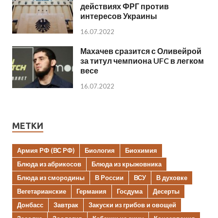
действиях ФРГ против
интересов Украины
16.07.2022
Махачев сразится с Оливейрой
за титул чемпиона UFC в легком
весе
16.07.2022
МЕТКИ
Армия РФ (ВС РФ)
Биология
Биохимия
Блюда из абрикосов
Блюда из крыжовника
Блюда из смородины
В России
ВСУ
В духовке
Вегетарианские
Германия
Госдума
Десерты
Донбасс
Завтрак
Закуски из грибов и овощей