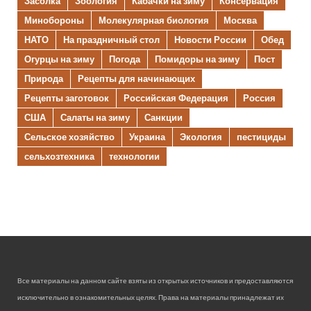
Засолка
Зоология
Кабачки на зиму
Консервация
Минобороны
Молекулярная биология
Москва
НАТО
На праздничный стол
Новости России
Обед
Огурцы на зиму
Погода
Помидоры на зиму
Пост
Природа
Рецепты для начинающих
Рецепты заготовок
Российская Федерация
Россия
США
Салаты на зиму
Санкции
Сельское хозяйство
Украина
Экология
пестициды
сельхозтехника
технологии
Все материалы на данном сайте взяты из открытых источников и предоставляются
исключительно в ознакомительных целях. Права на материалы принадлежат их