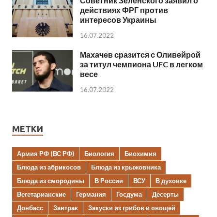
Советник Зеленского заявил о
действиях ФРГ против
интересов Украины
16.07.2022
Махачев сразится с Оливейрой
за титул чемпиона UFC в легком
весе
16.07.2022
МЕТКИ
Армия РФ (ВС РФ)
Биология
Биохимия
Блюда из абрикосов
Блюда из крыжовника
Блюда из смородины
В России
ВСУ
В духовке
Вегетарианские
Германия
Госдума
Десерты
Донбасс
Завтрак
Закуски из грибов и овощей