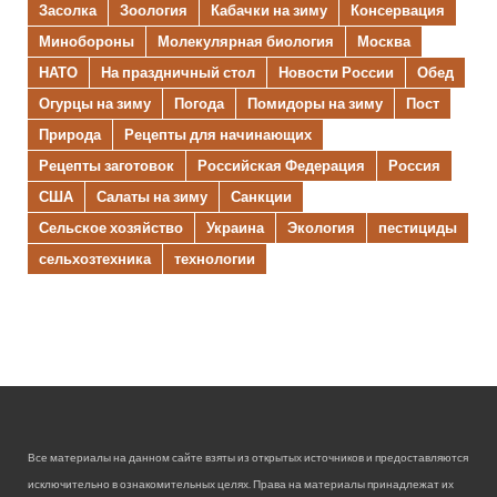
Засолка
Зоология
Кабачки на зиму
Консервация
Минобороны
Молекулярная биология
Москва
НАТО
На праздничный стол
Новости России
Обед
Огурцы на зиму
Погода
Помидоры на зиму
Пост
Природа
Рецепты для начинающих
Рецепты заготовок
Российская Федерация
Россия
США
Салаты на зиму
Санкции
Сельское хозяйство
Украина
Экология
пестициды
сельхозтехника
технологии
Все материалы на данном сайте взяты из открытых источников и предоставляются
исключительно в ознакомительных целях. Права на материалы принадлежат их