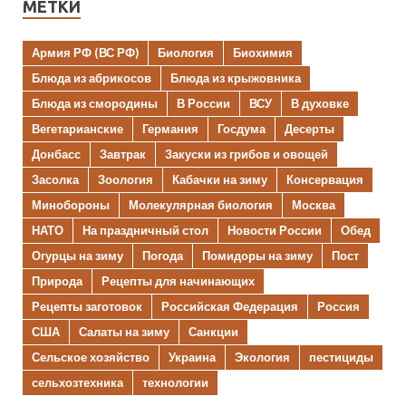
МЕТКИ
Армия РФ (ВС РФ)
Биология
Биохимия
Блюда из абрикосов
Блюда из крыжовника
Блюда из смородины
В России
ВСУ
В духовке
Вегетарианские
Германия
Госдума
Десерты
Донбасс
Завтрак
Закуски из грибов и овощей
Засолка
Зоология
Кабачки на зиму
Консервация
Минобороны
Молекулярная биология
Москва
НАТО
На праздничный стол
Новости России
Обед
Огурцы на зиму
Погода
Помидоры на зиму
Пост
Природа
Рецепты для начинающих
Рецепты заготовок
Российская Федерация
Россия
США
Салаты на зиму
Санкции
Сельское хозяйство
Украина
Экология
пестициды
сельхозтехника
технологии