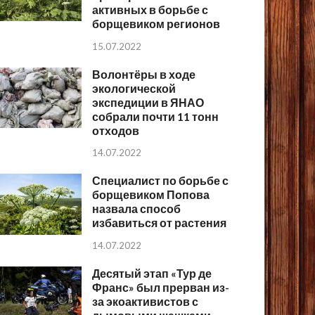
активных в борьбе с
борщевиком регионов
15.07.2022
Волонтёры в ходе
экологической
экспедиции в ЯНАО
собрали почти 11 тонн
отходов
14.07.2022
Специалист по борьбе с
борщевиком Попова
назвала способ
избавиться от растения
14.07.2022
Десятый этап «Тур де
Франс» был прерван из-
за экоактивистов с