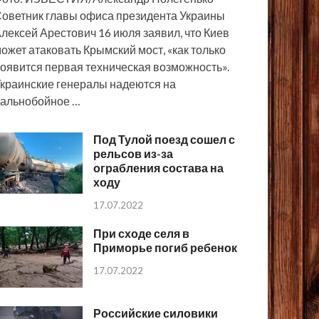
оветник главы офиса президента Украины
лексей Арестович 16 июля заявил, что Киев
ожет атаковать Крымский мост, «как только
оявится первая техническая возможность».
краинские генералы надеются на
альнобойное …
Под Тулой поезд сошел с
рельсов из-за
ограбления состава на
ходу
17.07.2022
При сходе селя в
Приморье погиб ребенок
17.07.2022
Российские силовики