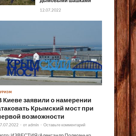
дымовыми шашками
12.07.2022
УРИЗМ
В Киеве заявили о намерении
атаковать Крымский мост при
первой возможности
7.07.2022
-
от
admin
-
Оставьте комментарий
ото: ИЗВЕСТИЯ/Александр Полегенько