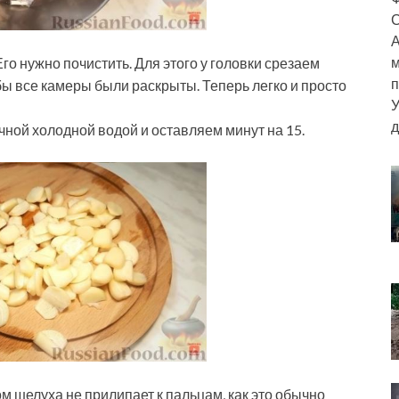
С
А
м
го нужно почистить. Для этого у головки срезаем
п
бы все камеры были раскрыты. Теперь легко и просто
У
д
ной холодной водой и оставляем минут на 15.
ом шелуха не прилипает к пальцам, как это обычно