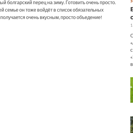
Э
 болгарский перец на зиму. Готовить очень просто.
ей семье он тоже войдёт в список обязательных
 получается очень вкусным, просто объедение!
1
О
«
с
«
в