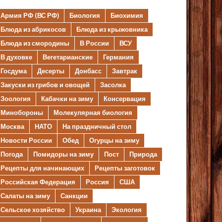
Армия РФ (ВС РФ)
Биология
Биохимия
Блюда из абрикосов
Блюда из крыжовника
Блюда из смородины
В России
ВСУ
В духовке
Вегетарианские
Германия
Госдума
Десерты
Донбасс
Завтрак
Закуски из грибов и овощей
Засолка
Зоология
Кабачки на зиму
Консервация
Минобороны
Молекулярная биология
Москва
НАТО
На праздничный стол
Новости России
Обед
Огурцы на зиму
Погода
Помидоры на зиму
Пост
Природа
Рецепты для начинающих
Рецепты заготовок
Российская Федерация
Россия
США
Салаты на зиму
Санкции
Сельское хозяйство
Украина
Экология