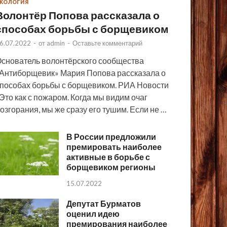
КОЛОГИЯ
Волонтёр Попова рассказала о
способах борьбы с борщевиком
6.07.2022
-
от
admin
-
Оставьте комментарий
снователь волонтёрского сообщества
Антиборщевик» Мария Попова рассказала о
пособах борьбы с борщевиком. РИА Новости
Это как с пожаром. Когда мы видим очаг
озгорания, мы же сразу его тушим. Если не …
В России предложили
премировать наиболее
активные в борьбе с
борщевиком регионы
15.07.2022
Депутат Бурматов
оценил идею
премирования наиболее