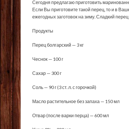
Сегодня предлагаю приготовить маринованный
Если Вы приготовите такой перец, то и в Ваш
ежегодных заготовок на зиму. Сладкий перец
Продукты
Перец болгарский — 3 кг
Чеснок — 100 г
Сахар — 300 г
Соль — 90 г (3 ст. л. с горочкой)
Масло растительное без запаха — 150 мл
Отвар (после варки перца) — 600 мл