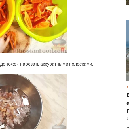
одоножек, нарезать аккуратными полосками.
Т
1
Ф