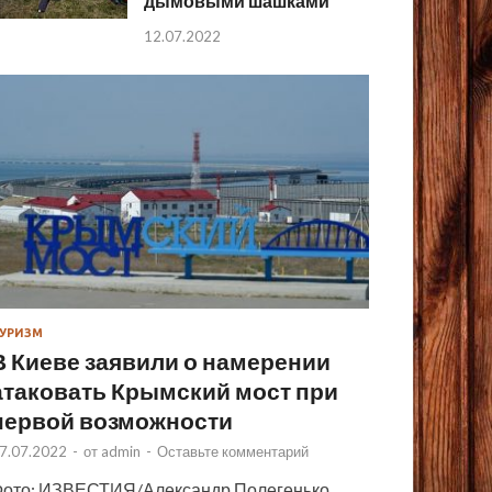
дымовыми шашками
12.07.2022
УРИЗМ
В Киеве заявили о намерении
атаковать Крымский мост при
первой возможности
7.07.2022
-
от
admin
-
Оставьте комментарий
ото: ИЗВЕСТИЯ/Александр Полегенько