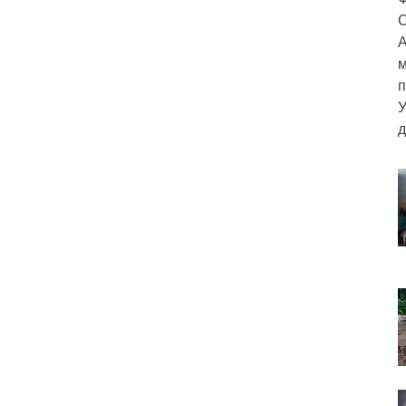
С
А
м
п
У
д