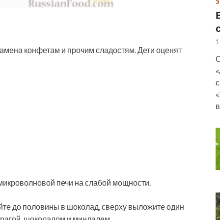
Э
1
амена конфетам и прочим сладостям. Дети оценят
О
«
с
«
в
 микроволновой печи на слабой мощности.
айте до половины в шоколад, сверху выложите один
урагой, шоколадом и миндалем.