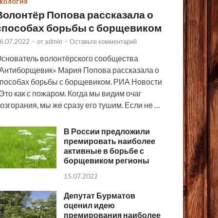
КОЛОГИЯ
Волонтёр Попова рассказала о
способах борьбы с борщевиком
6.07.2022
-
от
admin
-
Оставьте комментарий
снователь волонтёрского сообщества
Антиборщевик» Мария Попова рассказала о
пособах борьбы с борщевиком. РИА Новости
Это как с пожаром. Когда мы видим очаг
озгорания, мы же сразу его тушим. Если не …
В России предложили
премировать наиболее
активные в борьбе с
борщевиком регионы
15.07.2022
Депутат Бурматов
оценил идею
премирования наиболее