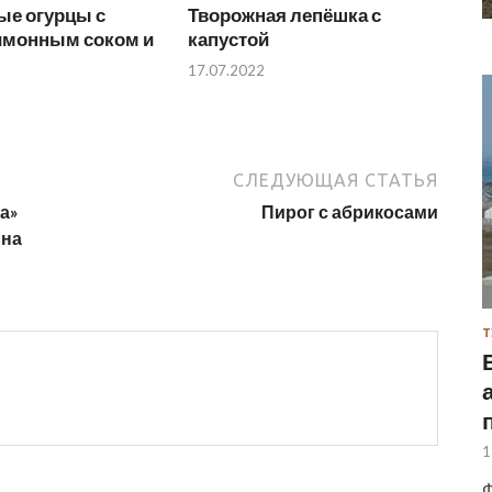
ые огурцы с
Творожная лепёшка с
имонным соком и
капустой
17.07.2022
СЛЕДУЮЩАЯ СТАТЬЯ
а»
Пирог с абрикосами
 на
Т
1
Ф