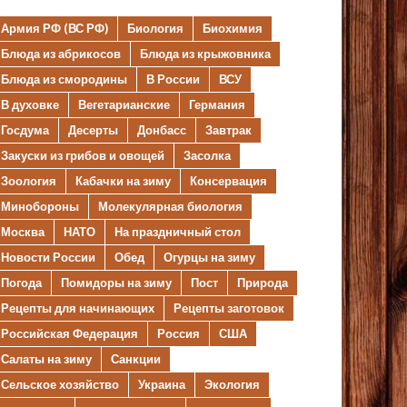
Армия РФ (ВС РФ)
Биология
Биохимия
Блюда из абрикосов
Блюда из крыжовника
Блюда из смородины
В России
ВСУ
В духовке
Вегетарианские
Германия
Госдума
Десерты
Донбасс
Завтрак
Закуски из грибов и овощей
Засолка
Зоология
Кабачки на зиму
Консервация
Минобороны
Молекулярная биология
Москва
НАТО
На праздничный стол
Новости России
Обед
Огурцы на зиму
Погода
Помидоры на зиму
Пост
Природа
Рецепты для начинающих
Рецепты заготовок
Российская Федерация
Россия
США
Салаты на зиму
Санкции
Сельское хозяйство
Украина
Экология