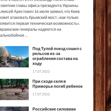
оветник главы офиса президента Украины
лексей Арестович 16 июля заявил, что Киев
ожет атаковать Крымский мост, «как только
оявится первая техническая возможность».
краинские генералы надеются на
альнобойное …
Под Тулой поезд сошел с
рельсов из-за
ограбления состава на
ходу
17.07.2022
При сходе селя в
Приморье погиб ребенок
17.07.2022
Российские силовики