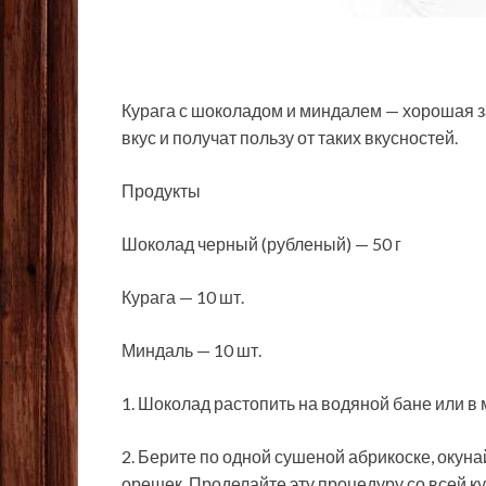
Курага с шоколадом и миндалем — хорошая з
вкус и получат пользу от таких вкусностей.
Продукты
Шоколад черный (рубленый) — 50 г
Курага — 10 шт.
Миндаль — 10 шт.
1. Шоколад растопить на водяной бане или в
2. Берите по одной сушеной абрикоске, окун
орешек. Проделайте эту процедуру со всей к