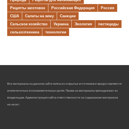
Рецепты заготовок
Российская Федерация
Россия
США
Салаты на зиму
Санкции
Сельское хозяйство
Украина
Экология
пестициды
сельхозтехника
технологии
Все материалы на данном сайте взяты из открытых источников и предоставляются
исключительно в ознакомительных целях. Права на материалы принадлежат их
владельцам. Администрация сайта ответственности за содержание материала
не несет.