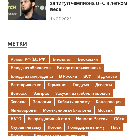
за титул чемпиона UFC в легком
весе
16.07.2022
МЕТКИ
Армия РФ (ВС РФ)
Биология
Биохимия
Блюда из абрикосов
Блюда из крыжовника
Блюда из смородины
В России
ВСУ
В духовке
Вегетарианские
Германия
Госдума
Десерты
Донбасс
Завтрак
Закуски из грибов и овощей
Засолка
Зоология
Кабачки на зиму
Консервация
Минобороны
Молекулярная биология
Москва
НАТО
На праздничный стол
Новости России
Обед
Огурцы на зиму
Погода
Помидоры на зиму
Пост
Природа
Рецепты для начинающих