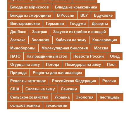
Блюда из абрикосов
Блюда из крыжовника
Блюда из смородины
В России
ВСУ
В духовке
Вегетарианские
Германия
Госдума
Десерты
Донбасс
Завтрак
Закуски из грибов и овощей
Засолка
Зоология
Кабачки на зиму
Консервация
Минобороны
Молекулярная биология
Москва
НАТО
На праздничный стол
Новости России
Обед
Огурцы на зиму
Погода
Помидоры на зиму
Пост
Природа
Рецепты для начинающих
Рецепты заготовок
Российская Федерация
Россия
США
Салаты на зиму
Санкции
Сельское хозяйство
Украина
Экология
пестициды
сельхозтехника
технологии