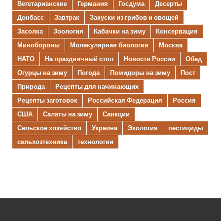
Вегетарианские
Германия
Госдума
Десерты
Донбасс
Завтрак
Закуски из грибов и овощей
Засолка
Зоология
Кабачки на зиму
Консервация
Минобороны
Молекулярная биология
Москва
НАТО
На праздничный стол
Новости России
Обед
Огурцы на зиму
Погода
Помидоры на зиму
Пост
Природа
Рецепты для начинающих
Рецепты заготовок
Российская Федерация
Россия
США
Салаты на зиму
Санкции
Сельское хозяйство
Украина
Экология
пестициды
сельхозтехника
технологии