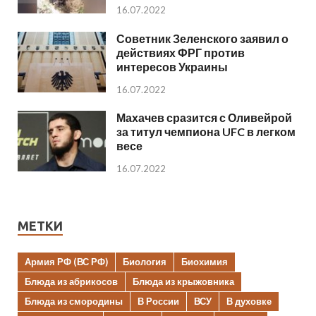
16.07.2022
Советник Зеленского заявил о
действиях ФРГ против
интересов Украины
16.07.2022
Махачев сразится с Оливейрой
за титул чемпиона UFC в легком
весе
16.07.2022
МЕТКИ
Армия РФ (ВС РФ)
Биология
Биохимия
Блюда из абрикосов
Блюда из крыжовника
Блюда из смородины
В России
ВСУ
В духовке