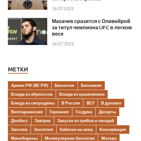
16.07.2022
Махачев сразится с Оливейрой
за титул чемпиона UFC в легком
весе
16.07.2022
МЕТКИ
Армия РФ (ВС РФ)
Биология
Биохимия
Блюда из абрикосов
Блюда из крыжовника
Блюда из смородины
В России
ВСУ
В духовке
Вегетарианские
Германия
Госдума
Десерты
Донбасс
Завтрак
Закуски из грибов и овощей
Засолка
Зоология
Кабачки на зиму
Консервация
Минобороны
Молекулярная биология
Москва