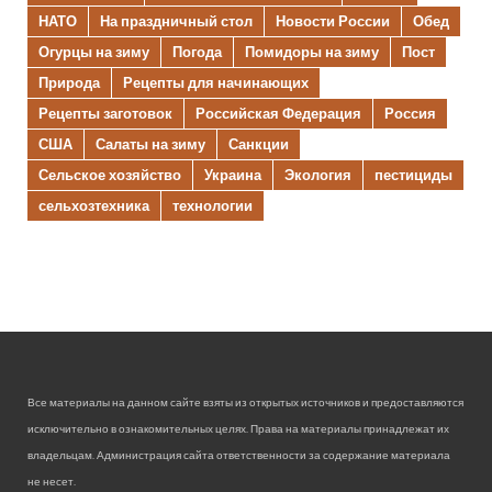
НАТО
На праздничный стол
Новости России
Обед
Огурцы на зиму
Погода
Помидоры на зиму
Пост
Природа
Рецепты для начинающих
Рецепты заготовок
Российская Федерация
Россия
США
Салаты на зиму
Санкции
Сельское хозяйство
Украина
Экология
пестициды
сельхозтехника
технологии
Все материалы на данном сайте взяты из открытых источников и предоставляются
исключительно в ознакомительных целях. Права на материалы принадлежат их
владельцам. Администрация сайта ответственности за содержание материала
не несет.