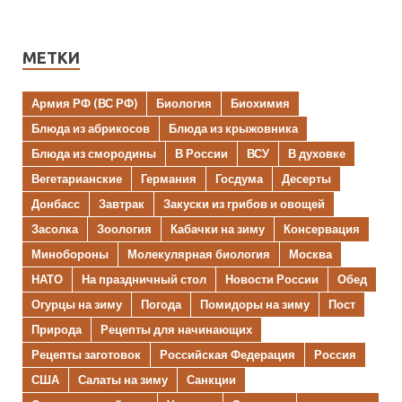
МЕТКИ
Армия РФ (ВС РФ)
Биология
Биохимия
Блюда из абрикосов
Блюда из крыжовника
Блюда из смородины
В России
ВСУ
В духовке
Вегетарианские
Германия
Госдума
Десерты
Донбасс
Завтрак
Закуски из грибов и овощей
Засолка
Зоология
Кабачки на зиму
Консервация
Минобороны
Молекулярная биология
Москва
НАТО
На праздничный стол
Новости России
Обед
Огурцы на зиму
Погода
Помидоры на зиму
Пост
Природа
Рецепты для начинающих
Рецепты заготовок
Российская Федерация
Россия
США
Салаты на зиму
Санкции