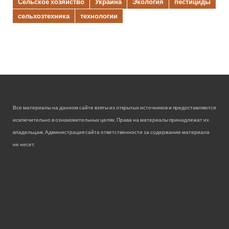
Сельское хозяйство
Украина
Экология
пестициды
сельхозтехника
технологии
Все материалы на данном сайте взяты из открытых источников и предоставляются
исключительно в ознакомительных целях. Права на материалы принадлежат их
владельцам. Администрация сайта ответственности за содержание материала
не несет.