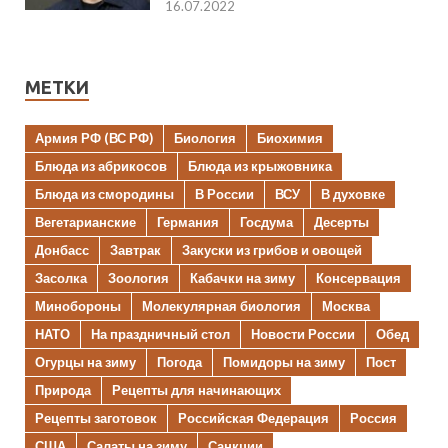
16.07.2022
МЕТКИ
Армия РФ (ВС РФ)
Биология
Биохимия
Блюда из абрикосов
Блюда из крыжовника
Блюда из смородины
В России
ВСУ
В духовке
Вегетарианские
Германия
Госдума
Десерты
Донбасс
Завтрак
Закуски из грибов и овощей
Засолка
Зоология
Кабачки на зиму
Консервация
Минобороны
Молекулярная биология
Москва
НАТО
На праздничный стол
Новости России
Обед
Огурцы на зиму
Погода
Помидоры на зиму
Пост
Природа
Рецепты для начинающих
Рецепты заготовок
Российская Федерация
Россия
США
Салаты на зиму
Санкции