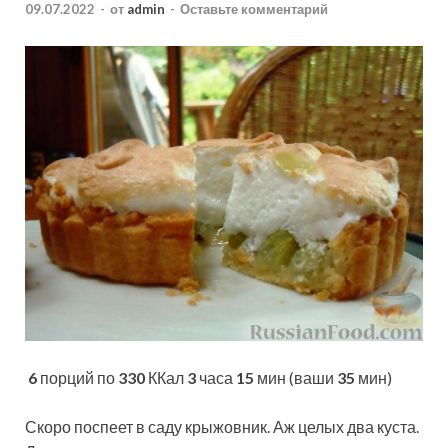
09.07.2022
-
от
admin
-
Оставьте комментарий
6
порций по
330
ККал
3
часа
15
мин (ваши
35
мин)
Скоро поспеет в саду крыжовник. Аж целых два куста.