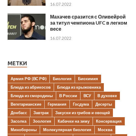
16.07.2022
Махачев сразится с Оливейрой
за титул чемпиона UFC в легком
весе
16.07.2022
МЕТКИ
Армия РФ (ВС РФ)
Биология
Биохимия
Блюда из абрикосов
Блюда из крыжовника
Блюда из смородины
В России
ВСУ
В духовке
Вегетарианские
Германия
Госдума
Десерты
Донбасс
Завтрак
Закуски из грибов и овощей
Засолка
Зоология
Кабачки на зиму
Консервация
Минобороны
Молекулярная биология
Москва