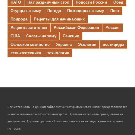
НАТО
На праздничный стол
Новости России
Обед
Огурцы на зиму
Погода
Помидоры на зиму
Пост
Природа
Рецепты для начинающих
Рецепты заготовок
Российская Федерация
Россия
США
Салаты на зиму
Санкции
Сельское хозяйство
Украина
Экология
пестициды
сельхозтехника
технологии
Все материалы на данном сайте взяты из открытых источников и предоставляются
исключительно в ознакомительных целях. Права на материалы принадлежат их
владельцам. Администрация сайта ответственности за содержание материала
не несет.