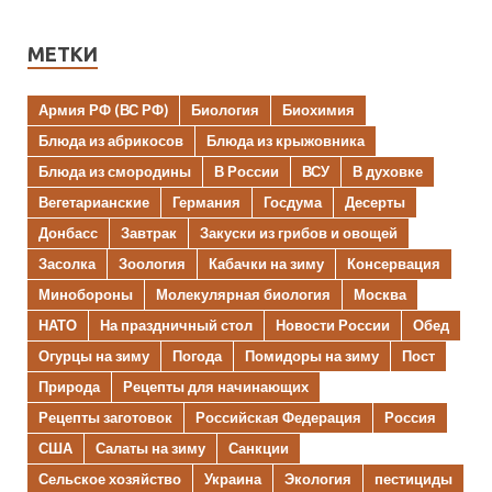
МЕТКИ
Армия РФ (ВС РФ)
Биология
Биохимия
Блюда из абрикосов
Блюда из крыжовника
Блюда из смородины
В России
ВСУ
В духовке
Вегетарианские
Германия
Госдума
Десерты
Донбасс
Завтрак
Закуски из грибов и овощей
Засолка
Зоология
Кабачки на зиму
Консервация
Минобороны
Молекулярная биология
Москва
НАТО
На праздничный стол
Новости России
Обед
Огурцы на зиму
Погода
Помидоры на зиму
Пост
Природа
Рецепты для начинающих
Рецепты заготовок
Российская Федерация
Россия
США
Салаты на зиму
Санкции
Сельское хозяйство
Украина
Экология
пестициды