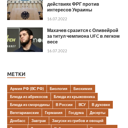
действиях ФРГ против
интересов Украины
16.07.2022
Махачев сразится с Оливейрой
за титул чемпиона UFC в легком
весе
16.07.2022
МЕТКИ
Армия РФ (ВС РФ)
Биология
Биохимия
Блюда из абрикосов
Блюда из крыжовника
Блюда из смородины
В России
ВСУ
В духовке
Вегетарианские
Германия
Госдума
Десерты
Донбасс
Завтрак
Закуски из грибов и овощей