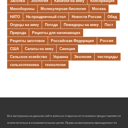
Засолка
Зоология
Кабачки на зиму
Консервация
Минобороны
Молекулярная биология
Москва
НАТО
На праздничный стол
Новости России
Обед
Огурцы на зиму
Погода
Помидоры на зиму
Пост
Природа
Рецепты для начинающих
Рецепты заготовок
Российская Федерация
Россия
США
Салаты на зиму
Санкции
Сельское хозяйство
Украина
Экология
пестициды
сельхозтехника
технологии
Все материалы на данном сайте взяты из открытых источников и предоставляются
исключительно в ознакомительных целях. Права на материалы принадлежат их