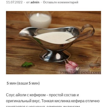
11.07.2022
-
от
admin
-
Оставьте комментарий
5
мин (ваши
5
мин)
Соус айоли с кефиром – простой состав и
оригинальный вкус. Тонкая кислинка кефира отлично
сочетается с чесночно-оливковым вкусом