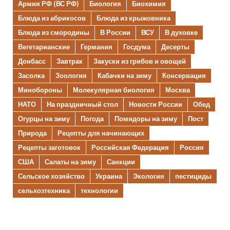
Армия РФ (ВС РФ)
Биология
Биохимия
Блюда из абрикосов
Блюда из крыжовника
Блюда из смородины
В России
ВСУ
В духовке
Вегетарианские
Германия
Госдума
Десерты
Донбасс
Завтрак
Закуски из грибов и овощей
Засолка
Зоология
Кабачки на зиму
Консервация
Минобороны
Молекулярная биология
Москва
НАТО
На праздничный стол
Новости России
Обед
Огурцы на зиму
Погода
Помидоры на зиму
Пост
Природа
Рецепты для начинающих
Рецепты заготовок
Российская Федерация
Россия
США
Салаты на зиму
Санкции
Сельское хозяйство
Украина
Экология
пестициды
сельхозтехника
технологии