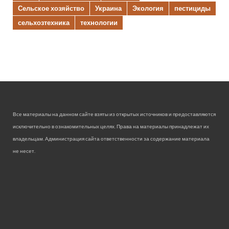
Сельское хозяйство
Украина
Экология
пестициды
сельхозтехника
технологии
Все материалы на данном сайте взяты из открытых источников и предоставляются
исключительно в ознакомительных целях. Права на материалы принадлежат их
владельцам. Администрация сайта ответственности за содержание материала
не несет.