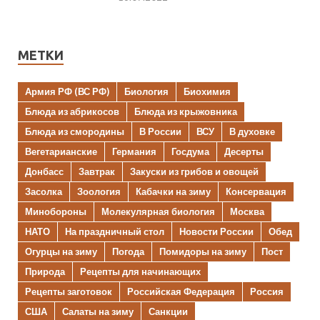
МЕТКИ
Армия РФ (ВС РФ)
Биология
Биохимия
Блюда из абрикосов
Блюда из крыжовника
Блюда из смородины
В России
ВСУ
В духовке
Вегетарианские
Германия
Госдума
Десерты
Донбасс
Завтрак
Закуски из грибов и овощей
Засолка
Зоология
Кабачки на зиму
Консервация
Минобороны
Молекулярная биология
Москва
НАТО
На праздничный стол
Новости России
Обед
Огурцы на зиму
Погода
Помидоры на зиму
Пост
Природа
Рецепты для начинающих
Рецепты заготовок
Российская Федерация
Россия
США
Салаты на зиму
Санкции